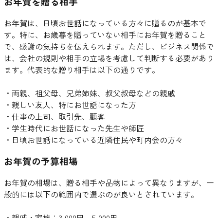
お年賀を贈る相手
お年賀は、日頃お世話になっている方々に贈るのが基本で
す。特に、お歳暮を贈っていない相手にお年賀を贈ること
で、感謝の気持ちを伝えられます。ただし、ビジネス関係で
は、会社の規則や相手の立場を考慮して判断する必要があり
ます。代表的な贈り相手は以下の通りです。
・両親、祖父母、兄弟姉妹、叔父叔母などの親戚
・親しい友人、特にお世話になった方
・仕事の上司、取引先、顧客
・学生時代にお世話になった先生や師匠
・日頃お世話になっている近隣住民や町内会の方々
お年賀の予算相場
お年賀の相場は、贈る相手や品物によって異なりますが、一
般的には以下の範囲内で選ぶのが良いとされています。
・親戚・家族：3,000円～5,000円