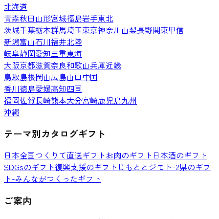
北海道
青森
秋田
山形
宮城
福島
岩手
東北
茨城
千葉
栃木
群馬
埼玉
東京
神奈川
山梨
長野
関東甲信
新潟
富山
石川
福井
北陸
岐阜
静岡
愛知
三重
東海
大阪
京都
滋賀
奈良
和歌山
兵庫
近畿
鳥取
島根
岡山
広島
山口
中国
香川
徳島
愛媛
高知
四国
福岡
佐賀
長崎
熊本
大分
宮崎
鹿児島
九州
沖縄
テーマ別カタログギフト
日本全国つくりて直送ギフト
お肉のギフト
日本酒のギフト
SDGsのギフト
復興支援のギフト
じもととジモト-2県のギフ
ト-
みんながつくったギフト
ご案内