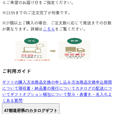
らご希望のお届け日をご指定ください。
※23:59までのご注文完了が対象です。
※21個以上ご購入の場合、ご注文数に応じて発送までの日数
が異なります。詳細は
こちら
をご覧ください。
ご利用ガイド
ギフトの購入方法
商品交換の申し込み方法
商品交換申込期限
について
領収書・納品書の発行について
カタログの配送につ
いて
ギフトオプション
梱包について
熨斗・表書き・名入れ
よ
くある質問
47都道府県のカタログギフト