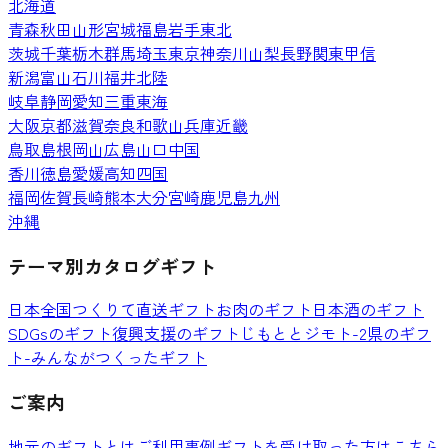
北海道
青森
秋田
山形
宮城
福島
岩手
東北
茨城
千葉
栃木
群馬
埼玉
東京
神奈川
山梨
長野
関東甲信
新潟
富山
石川
福井
北陸
岐阜
静岡
愛知
三重
東海
大阪
京都
滋賀
奈良
和歌山
兵庫
近畿
鳥取
島根
岡山
広島
山口
中国
香川
徳島
愛媛
高知
四国
福岡
佐賀
長崎
熊本
大分
宮崎
鹿児島
九州
沖縄
テーマ別カタログギフト
日本全国つくりて直送ギフト
お肉のギフト
日本酒のギフト
SDGsのギフト
復興支援のギフト
じもととジモト-2県のギフ
ト-
みんながつくったギフト
ご案内
地元のギフトとは
ご利用事例
ギフトを受け取った方はこちら