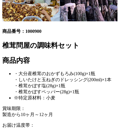
商品番号：
1000900
椎茸問屋の調味料セット
商品内容
・大分産椎茸のおかずもろみ(100g)×1瓶
・しいたけと玉ねぎのドレッシング(200ml)×1本
・椎茸かぼす塩(28g)×1瓶
・椎茸かぼすペッパー(28g)×1瓶
※特定原材料：小麦
賞味期限：
製造から10ヶ月～12ヶ月
お届け温度帯：