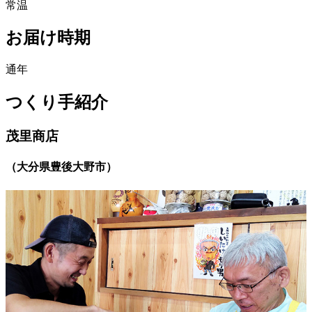
常温
お届け時期
通年
つくり手紹介
茂里商店
（
大分県豊後大野市
）