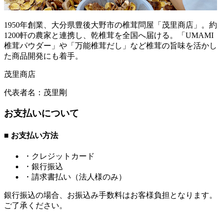
1950年創業、大分県豊後大野市の椎茸問屋「茂里商店」。約
1200軒の農家と連携し、乾椎茸を全国へ届ける。「UMAMI
椎茸パウダー」や「万能椎茸だし」など椎茸の旨味を活かし
た商品開発にも着手。
茂里商店
代表者名：
茂里剛
お支払いについて
■ お支払い方法
・クレジットカード
・銀行振込
・請求書払い（法人様のみ）
銀行振込の場合、お振込み手数料はお客様負担となります。
ご了承ください。