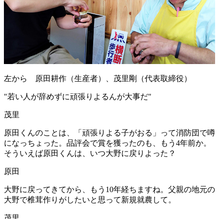
左から 原田耕作（生産者）、茂里剛（代表取締役）
"
若い人が辞めずに頑張りよるんが大事だ
"
茂里
原田くんのことは、「頑張りよる子がおる」って消防団で噂
になっちょった。品評会で賞を獲ったのも、もう4年前か。
そういえば原田くんは、いつ大野に戻りよった？
原田
大野に戻ってきてから、もう10年経ちますね。父親の地元の
大野で椎茸作りがしたいと思って新規就農して。
茂里