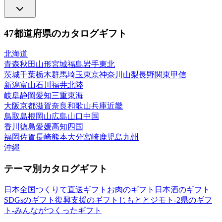
47都道府県のカタログギフト
北海道
青森
秋田
山形
宮城
福島
岩手
東北
茨城
千葉
栃木
群馬
埼玉
東京
神奈川
山梨
長野
関東甲信
新潟
富山
石川
福井
北陸
岐阜
静岡
愛知
三重
東海
大阪
京都
滋賀
奈良
和歌山
兵庫
近畿
鳥取
島根
岡山
広島
山口
中国
香川
徳島
愛媛
高知
四国
福岡
佐賀
長崎
熊本
大分
宮崎
鹿児島
九州
沖縄
テーマ別カタログギフト
日本全国つくりて直送ギフト
お肉のギフト
日本酒のギフト
SDGsのギフト
復興支援のギフト
じもととジモト-2県のギフ
ト-
みんながつくったギフト