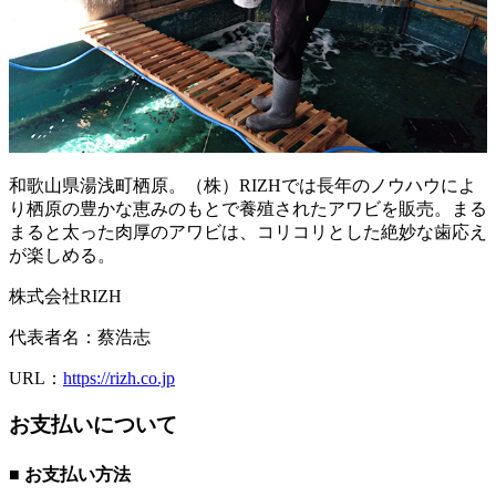
和歌山県湯浅町栖原。（株）RIZHでは長年のノウハウによ
り栖原の豊かな恵みのもとで養殖されたアワビを販売。まる
まると太った肉厚のアワビは、コリコリとした絶妙な歯応え
が楽しめる。
株式会社RIZH
代表者名：
蔡浩志
URL：
https://rizh.co.jp
お支払いについて
■ お支払い方法