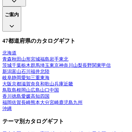
ご案内
47都道府県のカタログギフト
北海道
青森
秋田
山形
宮城
福島
岩手
東北
茨城
千葉
栃木
群馬
埼玉
東京
神奈川
山梨
長野
関東甲信
新潟
富山
石川
福井
北陸
岐阜
静岡
愛知
三重
東海
大阪
京都
滋賀
奈良
和歌山
兵庫
近畿
鳥取
島根
岡山
広島
山口
中国
香川
徳島
愛媛
高知
四国
福岡
佐賀
長崎
熊本
大分
宮崎
鹿児島
九州
沖縄
テーマ別カタログギフト