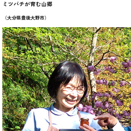
ミツバチが育む山郷
（
大分県豊後大野市
）