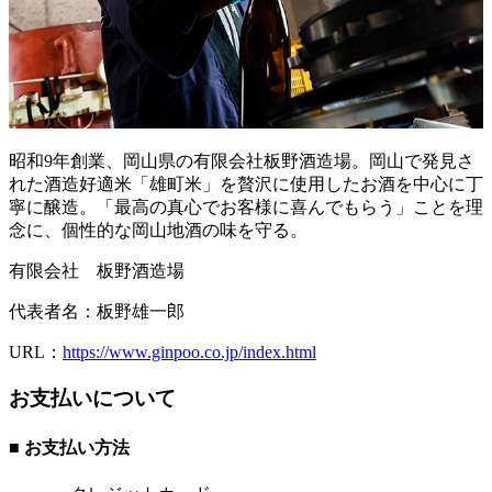
昭和9年創業、岡山県の有限会社板野酒造場。岡山で発見さ
れた酒造好適米「雄町米」を贅沢に使用したお酒を中心に丁
寧に醸造。「最高の真心でお客様に喜んでもらう」ことを理
念に、個性的な岡山地酒の味を守る。
有限会社 板野酒造場
代表者名：
板野雄一郎
URL：
https://www.ginpoo.co.jp/index.html
お支払いについて
■ お支払い方法