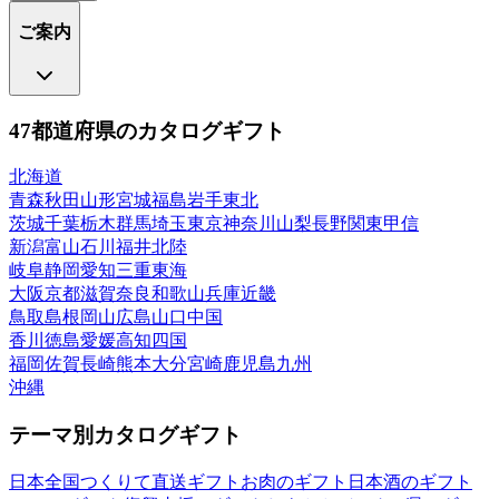
ご案内
47都道府県のカタログギフト
北海道
青森
秋田
山形
宮城
福島
岩手
東北
茨城
千葉
栃木
群馬
埼玉
東京
神奈川
山梨
長野
関東甲信
新潟
富山
石川
福井
北陸
岐阜
静岡
愛知
三重
東海
大阪
京都
滋賀
奈良
和歌山
兵庫
近畿
鳥取
島根
岡山
広島
山口
中国
香川
徳島
愛媛
高知
四国
福岡
佐賀
長崎
熊本
大分
宮崎
鹿児島
九州
沖縄
テーマ別カタログギフト
日本全国つくりて直送ギフト
お肉のギフト
日本酒のギフト