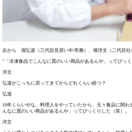
左から 堀弘道（三代目見習い中/常務）、堀洋文（二代目社
"
「冷凍食品でこんなに質のいい商品があるんや」ってびっく
洋文
弘道がこっちに戻ってきてからどれくらい経つ？
弘道
10年くらいやな。料理人をやっていたから、元々食品に関
んなに質のいい商品があるんや」ってびっくりした（笑）。
洋文