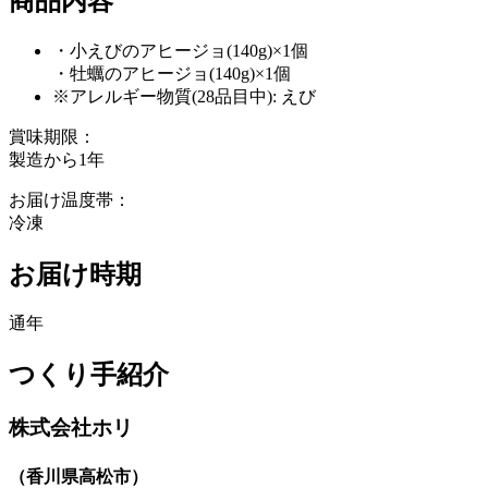
商品内容
・小えびのアヒージョ(140g)×1個
・牡蠣のアヒージョ(140g)×1個
※アレルギー物質(28品目中): えび
賞味期限：
製造から1年
お届け温度帯：
冷凍
お届け時期
通年
つくり手紹介
株式会社ホリ
（
香川県高松市
）