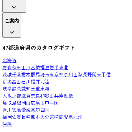
ご案内
47都道府県のカタログギフト
北海道
青森
秋田
山形
宮城
福島
岩手
東北
茨城
千葉
栃木
群馬
埼玉
東京
神奈川
山梨
長野
関東甲信
新潟
富山
石川
福井
北陸
岐阜
静岡
愛知
三重
東海
大阪
京都
滋賀
奈良
和歌山
兵庫
近畿
鳥取
島根
岡山
広島
山口
中国
香川
徳島
愛媛
高知
四国
福岡
佐賀
長崎
熊本
大分
宮崎
鹿児島
九州
沖縄