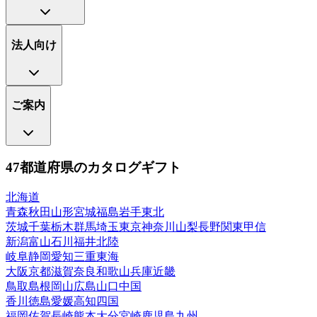
法人向け
ご案内
47都道府県のカタログギフト
北海道
青森
秋田
山形
宮城
福島
岩手
東北
茨城
千葉
栃木
群馬
埼玉
東京
神奈川
山梨
長野
関東甲信
新潟
富山
石川
福井
北陸
岐阜
静岡
愛知
三重
東海
大阪
京都
滋賀
奈良
和歌山
兵庫
近畿
鳥取
島根
岡山
広島
山口
中国
香川
徳島
愛媛
高知
四国
福岡
佐賀
長崎
熊本
大分
宮崎
鹿児島
九州