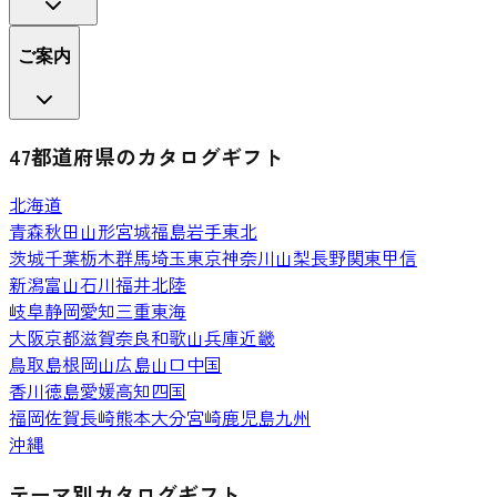
ご案内
47都道府県のカタログギフト
北海道
青森
秋田
山形
宮城
福島
岩手
東北
茨城
千葉
栃木
群馬
埼玉
東京
神奈川
山梨
長野
関東甲信
新潟
富山
石川
福井
北陸
岐阜
静岡
愛知
三重
東海
大阪
京都
滋賀
奈良
和歌山
兵庫
近畿
鳥取
島根
岡山
広島
山口
中国
香川
徳島
愛媛
高知
四国
福岡
佐賀
長崎
熊本
大分
宮崎
鹿児島
九州
沖縄
テーマ別カタログギフト