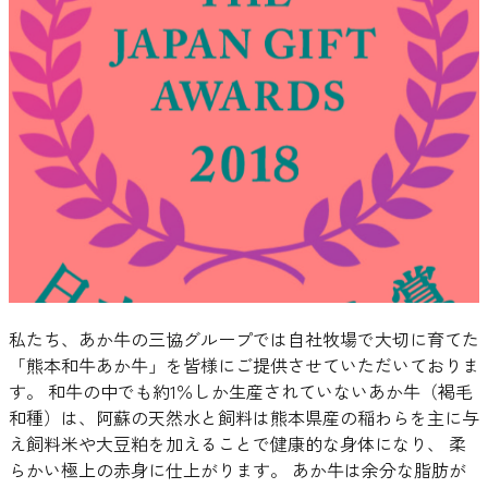
私たち、あか牛の三協グループでは自社牧場で大切に育てた
「熊本和牛あか牛」を皆様にご提供させていただいておりま
す。 和牛の中でも約1％しか生産されていないあか牛（褐毛
和種）は、阿蘇の天然水と飼料は熊本県産の稲わらを主に与
え飼料米や大豆粕を加えることで健康的な身体になり、 柔
らかい極上の赤身に仕上がります。 あか牛は余分な脂肪が