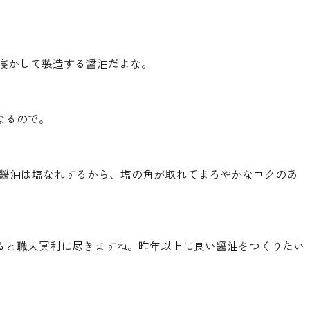
上寝かして製造する醤油だよな。
なるので。
る醤油は塩なれするから、塩の角が取れてまろやかなコクのあ
ると職人冥利に尽きますね。昨年以上に良い醤油をつくりたい