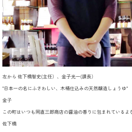
左から 佐下橋智史(主任）、金子光一(課長）
"
日本一の名にふさわしい、木桶仕込みの天然醸造しょうゆ
"
金子
この町はいつも岡直三郎商店の醤油の香りに包まれているよな。
佐下橋