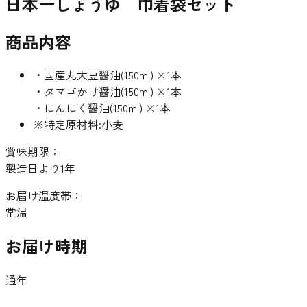
日本一しょうゆ 巾着袋セット
商品内容
・国産丸大豆醤油(150ml) ×1本
・タマゴかけ醤油(150ml) ×1本
・にんにく醤油(150ml) ×1本
※特定原材料:小麦
賞味期限：
製造日より1年
お届け温度帯：
常温
お届け時期
通年