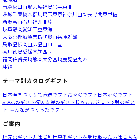
青森
秋田
山形
宮城
福島
岩手
東北
茨城
千葉
栃木
群馬
埼玉
東京
神奈川
山梨
長野
関東甲信
新潟
富山
石川
福井
北陸
岐阜
静岡
愛知
三重
東海
大阪
京都
滋賀
奈良
和歌山
兵庫
近畿
鳥取
島根
岡山
広島
山口
中国
香川
徳島
愛媛
高知
四国
福岡
佐賀
長崎
熊本
大分
宮崎
鹿児島
九州
沖縄
テーマ別カタログギフト
日本全国つくりて直送ギフト
お肉のギフト
日本酒のギフト
SDGsのギフト
復興支援のギフト
じもととジモト-2県のギフ
ト-
みんながつくったギフト
ご案内
地元のギフトとは
ご利用事例
ギフトを受け取った方はこちら