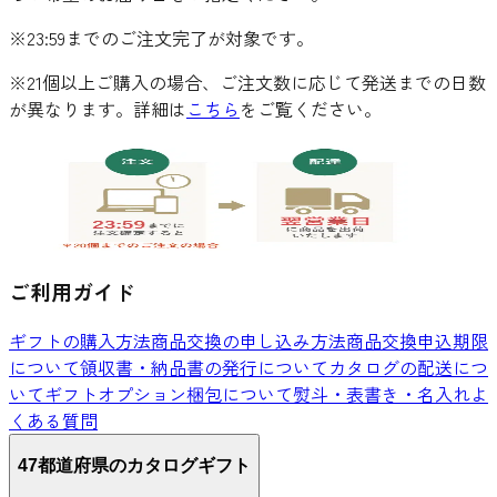
※23:59までのご注文完了が対象です。
※21個以上ご購入の場合、ご注文数に応じて発送までの日数
が異なります。詳細は
こちら
をご覧ください。
ご利用ガイド
ギフトの購入方法
商品交換の申し込み方法
商品交換申込期限
について
領収書・納品書の発行について
カタログの配送につ
いて
ギフトオプション
梱包について
熨斗・表書き・名入れ
よ
くある質問
47都道府県のカタログギフト