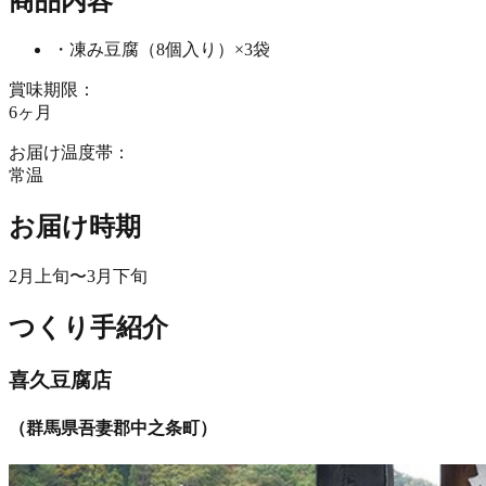
商品内容
・凍み豆腐（8個入り）×3袋
賞味期限：
6ヶ月
お届け温度帯：
常温
お届け時期
2月上旬〜3月下旬
つくり手紹介
喜久豆腐店
（
群馬県吾妻郡中之条町
）