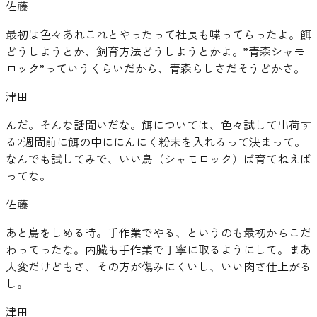
佐藤
最初は色々あれこれとやったって社長も喋ってらったよ。餌
どうしようとか、飼育方法どうしようとかよ。”青森シャモ
ロック”っていうくらいだから、青森らしさだそうどかさ。
津田
んだ。そんな話聞いだな。餌については、色々試して出荷す
る2週間前に餌の中ににんにく粉末を入れるって決まって。
なんでも試してみで、いい鳥（シャモロック）ば育てねえば
ってな。
佐藤
あと鳥をしめる時。手作業でやる、というのも最初からこだ
わってったな。内臓も手作業で丁寧に取るようにして。まあ
大変だけどもさ、その方が傷みにくいし、いい肉さ仕上がる
し。
津田