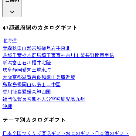
47都道府県のカタログギフト
北海道
青森
秋田
山形
宮城
福島
岩手
東北
茨城
千葉
栃木
群馬
埼玉
東京
神奈川
山梨
長野
関東甲信
新潟
富山
石川
福井
北陸
岐阜
静岡
愛知
三重
東海
大阪
京都
滋賀
奈良
和歌山
兵庫
近畿
鳥取
島根
岡山
広島
山口
中国
香川
徳島
愛媛
高知
四国
福岡
佐賀
長崎
熊本
大分
宮崎
鹿児島
九州
沖縄
テーマ別カタログギフト
日本全国つくりて直送ギフト
お肉のギフト
日本酒のギフト