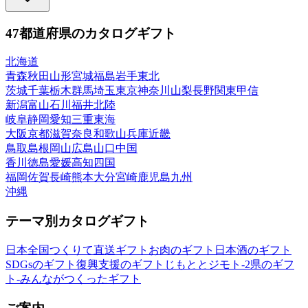
47都道府県のカタログギフト
北海道
青森
秋田
山形
宮城
福島
岩手
東北
茨城
千葉
栃木
群馬
埼玉
東京
神奈川
山梨
長野
関東甲信
新潟
富山
石川
福井
北陸
岐阜
静岡
愛知
三重
東海
大阪
京都
滋賀
奈良
和歌山
兵庫
近畿
鳥取
島根
岡山
広島
山口
中国
香川
徳島
愛媛
高知
四国
福岡
佐賀
長崎
熊本
大分
宮崎
鹿児島
九州
沖縄
テーマ別カタログギフト
日本全国つくりて直送ギフト
お肉のギフト
日本酒のギフト
SDGsのギフト
復興支援のギフト
じもととジモト-2県のギフ
ト-
みんながつくったギフト