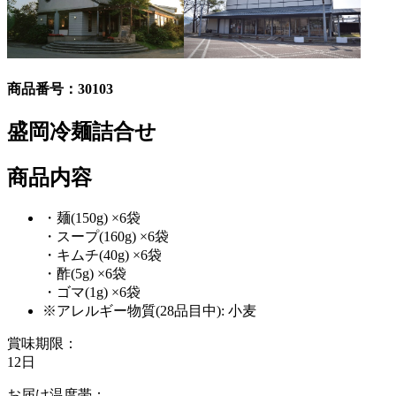
商品番号：
30103
盛岡冷麺詰合せ
商品内容
・麺(150g) ×6袋
・スープ(160g) ×6袋
・キムチ(40g) ×6袋
・酢(5g) ×6袋
・ゴマ(1g) ×6袋
※アレルギー物質(28品目中): 小麦
賞味期限：
12日
お届け温度帯：