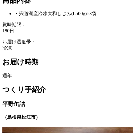
商品内容
・宍道湖産冷凍大和しじみ(L500g)×3袋
賞味期限：
180日
お届け温度帯：
冷凍
お届け時期
通年
つくり手紹介
平野缶詰
（
島根県松江市
）