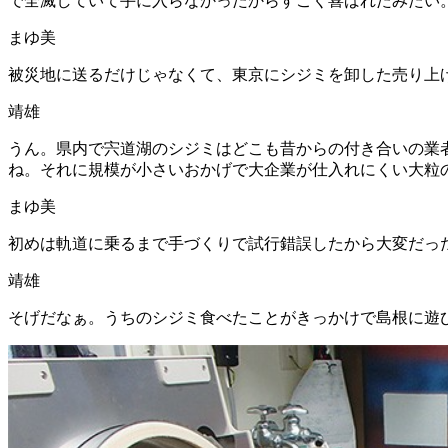
で全滅していて手に入らなかったからすごく喜ばれたみたい
まゆ美
被災地に送るだけじゃなくて、東京にシジミを卸した売り上
靖雄
うん。県内で宍道湖のシジミはどこも昔からの付き合いの業
ね。それに規模が小さいおかげで大企業が仕入れにくい大粒
まゆ美
初めは軌道に乗るまで手づくりで試行錯誤したから大変だっ
靖雄
そげだなぁ。うちのシジミ食べたことがきっかけで島根に遊