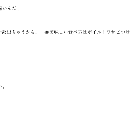
旨いんだ！
全部出ちゃうから、一番美味しい食べ方はボイル！ワサビつけ
い。