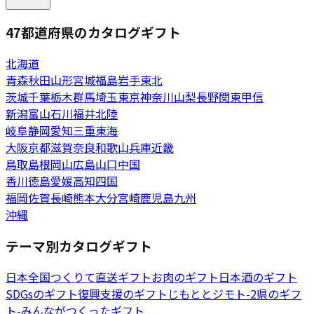
47都道府県のカタログギフト
北海道
青森
秋田
山形
宮城
福島
岩手
東北
茨城
千葉
栃木
群馬
埼玉
東京
神奈川
山梨
長野
関東甲信
新潟
富山
石川
福井
北陸
岐阜
静岡
愛知
三重
東海
大阪
京都
滋賀
奈良
和歌山
兵庫
近畿
鳥取
島根
岡山
広島
山口
中国
香川
徳島
愛媛
高知
四国
福岡
佐賀
長崎
熊本
大分
宮崎
鹿児島
九州
沖縄
テーマ別カタログギフト
日本全国つくりて直送ギフト
お肉のギフト
日本酒のギフト
SDGsのギフト
復興支援のギフト
じもととジモト-2県のギフ
ト-
みんながつくったギフト