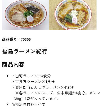
商品番号：
70305
福島ラーメン紀行
商品内容
・白河ラーメン×4食分
・喜多方ラーメン×4食分
・奥州郡山とんこつラーメン×4食分
※各ラーメンにスープ、生中華麺が4食分、メンマ
（80g）1袋が入っています。
※特定原材料：小麦