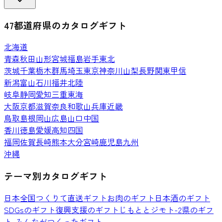
47都道府県のカタログギフト
北海道
青森
秋田
山形
宮城
福島
岩手
東北
茨城
千葉
栃木
群馬
埼玉
東京
神奈川
山梨
長野
関東甲信
新潟
富山
石川
福井
北陸
岐阜
静岡
愛知
三重
東海
大阪
京都
滋賀
奈良
和歌山
兵庫
近畿
鳥取
島根
岡山
広島
山口
中国
香川
徳島
愛媛
高知
四国
福岡
佐賀
長崎
熊本
大分
宮崎
鹿児島
九州
沖縄
テーマ別カタログギフト
日本全国つくりて直送ギフト
お肉のギフト
日本酒のギフト
SDGsのギフト
復興支援のギフト
じもととジモト-2県のギフ
ト-
みんながつくったギフト